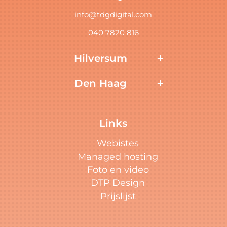
info@tdgdigital.com
040 7820 816
Hilversum
Den Haag
Links
Webistes
Managed hosting
Foto en video
DTP Design
Prijslijst